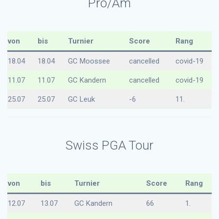
Pro/Am
von
bis
Turnier
Score
Rang
18.04
18.04
GC Moossee
cancelled
covid-19
11.07
11.07
GC Kandern
cancelled
covid-19
25.07
25.07
GC Leuk
-6
11.
Swiss PGA Tour
von
bis
Turnier
Score
Rang
12.07
13.07
GC Kandern
66
1.