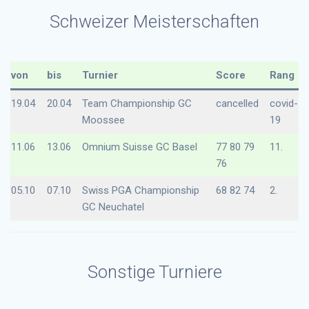
Schweizer Meisterschaften
von
bis
Turnier
Score
Rang
19.04
20.04
Team Championship GC
cancelled
covid-
Moossee
19
11.06
13.06
Omnium Suisse GC Basel
77 80 79
11.
76
05.10
07.10
Swiss PGA Championship
68 82 74
2.
GC Neuchatel
Sonstige Turniere