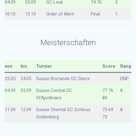
04.09
05.09
GC Leuk
74 76
3.
10.10
10.10
Order of Merit
Final
1.
Meisterschaften
von
bis
Turnier
Score
Rang
23.05
24.05
Suisse Romande GC Sierre
DNP
04.09
05.09
Suisse Central GC
77 76
8.
St’Apollinaire
80
11.09
12.09
Suisse Oriental GC Schloss
73 69
8.
Goldenberg
73