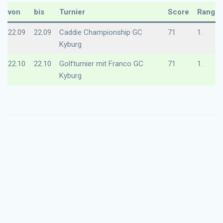
von
bis
Turnier
Score
Rang
22.09
22.09
Caddie Championship GC
71
1.
Kyburg
22.10
22.10
Golfturnier mit Franco GC
71
1.
Kyburg