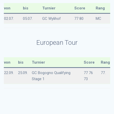
von
bis
Turnier
Score
Rang
02.07.
05.07.
GC Wylihof
77 80
MC
European Tour
von
bis
Turnier
Score
Rang
22.09.
25.09.
GC Bogogno Qualifying
77 76
77.
Stage 1
73