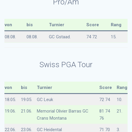
Pro/Am
von
bis
Turnier
Score
Rang
08.08.
08.08.
GC Gstaad.
74 72
15.
Swiss PGA Tour
von
bis
Turnier
Score
Rang
18.05.
19.05.
GC Leuk
72 74
10.
19.06.
21.06.
Memorial Olivier Barras GC
81 74
21.
Crans Montana
76
22.06.
23.06.
GC Heidental
71 70
3.