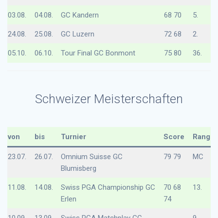
03.08.
04.08.
GC Kandern
68 70
5.
24.08.
25.08.
GC Luzern
72 68
2.
05.10.
06.10.
Tour Final GC Bonmont
75 80
36.
Schweizer Meisterschaften
von
bis
Turnier
Score
Rang
23.07.
26.07.
Omnium Suisse GC
79 79
MC
Blumisberg
11.08.
14.08.
Swiss PGA Championship GC
70 68
13.
Erlen
74
10.09.
13.09.
Swiss PGA Matchplay GC
9.